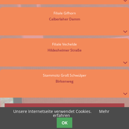
Filiale Gifhorn
Calberlaher Damm
Filiale Vechelde
Hildesheimer Straße
Stammsitz Groß Schwülper
Birkenweg
© Andreas Günter Bestattungen 2026 -
KONTAKT
•
IMPRESSUM
•
Unsere Internetseite verwendet Cookies.
Mehr
erfahren
DATENSCHUTZ
OK