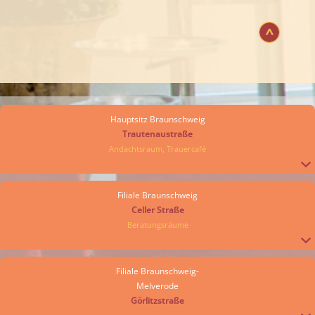
Hauptsitz Braunschweig
Trautenaustraße
Andachtsraum, Trauercafé
Filiale Braunschweig
Celler Straße
Beratungsräume
Filiale Braunschweig-
Melverode
Görlitzstraße